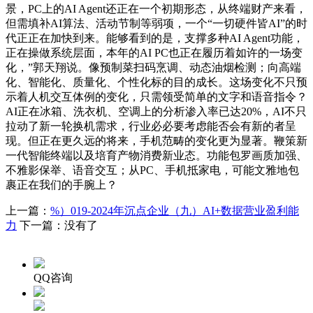
景，PC上的AI Agent还正在一个初期形态，从终端财产来看，
但需填补AI算法、活动节制等弱项，一个“一切硬件皆AI”的时
代正正在加快到来。能够看到的是，支撑多种AI Agent功能，
正在操做系统层面，本年的AI PC也正在履历着如许的一场变
化，”郭天翔说。像预制菜扫码烹调、动态油烟检测；向高端
化、智能化、质量化、个性化标的目的成长。这场变化不只预
示着人机交互体例的变化，只需领受简单的文字和语音指令？
AI正在冰箱、洗衣机、空调上的分析渗入率已达20%，AI不只
拉动了新一轮换机需求，行业必必要考虑能否会有新的者呈
现。但正在更久远的将来，手机范畴的变化更为显著。鞭策新
一代智能终端以及培育产物消费新业态。功能包罗画质加强、
不雅影保举、语音交互；从PC、手机抵家电，可能文雅地包
裹正在我们的手腕上？
上一篇：
%）019-2024年沉点企业（九）AI+数据营业盈利能
力
下一篇：没有了
QQ咨询