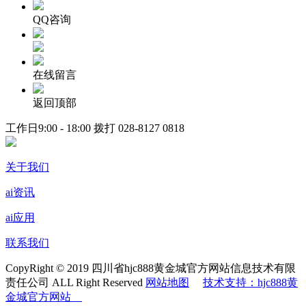
QQ咨询
在线留言
返回顶部
工作日9:00 - 18:00 拨打
028-8127 0818
关于我们
ai资讯
ai应用
联系我们
CopyRight © 2019 四川省hjc888黄金城官方网站信息技术有限
责任公司 ALL Right Reserved
网站地图
技术支持：hjc888黄
金城官方网站